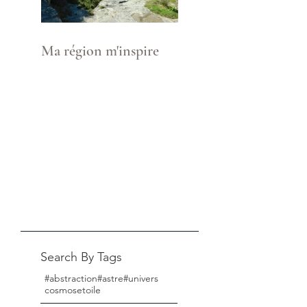
Ma région m'inspire
Search By Tags
#abstraction
#astre
#univers
cosmos
etoile