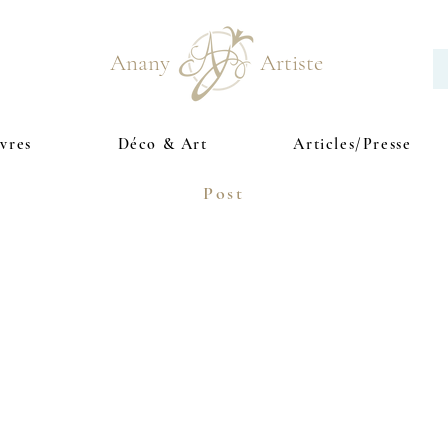
Anany Artiste
vres
Déco & Art
Articles/Presse
Post