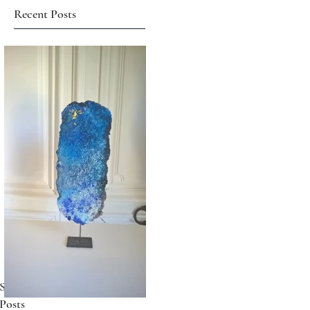
Recent Posts
Stay Up-To-Date with New
Posts